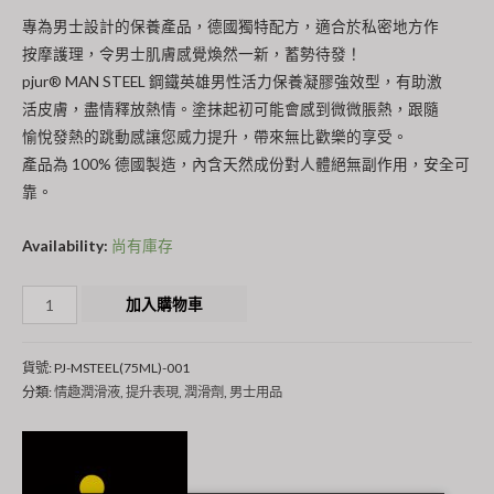
專為男士設計的保養產品，德國獨特配方，適合於私密地方作
按摩護理，令男士肌膚感覺煥然一新，蓄勢待發！
pjur® MAN STEEL 鋼鐵英雄男性活力保養凝膠強效型，有助激
活皮膚，盡情釋放熱情。塗抹起初可能會感到微微脹熱，跟隨
愉悅發熱的跳動感讓您威力提升，帶來無比歡樂的享受。
產品為 100% 德國製造，內含天然成份對人體絕無副作用，安全可
靠。
Availability:
尚有庫存
PJUR
加入購物車
MAN
STEEL
貨號:
PJ-MSTEEL(75ML)-001
鋼
分類:
情趣潤滑液
,
提升表現
,
潤滑劑
,
男士用品
鐵
英
雄
男