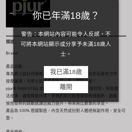
性
你已年滿18歲？
活
力
保
警告：本網站內容可能令人反感，不
養
描述
凝
可將本網站顯示或分享予未滿18歲人
膠
Brand
士。
強
效
產品功能 :
我已滿18歲
型
專為男士設計的保養產品，德國獨特配方，適合於私密地方作
75ml
按摩護理，令男士肌膚感覺煥然一新，蓄勢待發！
離開
數
pjur® MAN STEEL 鋼鐵英雄男性活力保養凝膠強效型，有助激
量
活皮膚，盡情釋放熱情。塗抹起初可能會感到微微脹熱，跟隨
愉悅發熱的跳動感讓您威力提升，帶來無比歡樂的享受。
產品為 100% 德國製造，內含天然成份對人體絕無副作用，安全可
靠。
產品規格 :